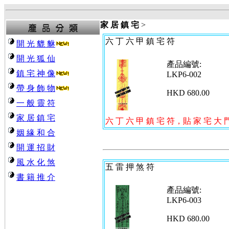
家 居 鎮 宅
>
六 丁 六 甲 鎮 宅 符
開 光 貔 貅
開 光 狐 仙
產品編號:
鎮 宅 神 像
LKP6-002
帶 身 飾 物
HKD 680.00
一 般 靈 符
家 居 鎮 宅
六 丁 六 甲 鎮 宅 符
，貼 家 宅 大 
姻 緣 和 合
開 運 招 財
風 水 化 煞
五 雷 押 煞 符
書 籍 推 介
產品編號:
LKP6-003
HKD 680.00