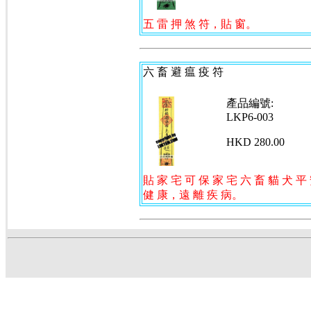
五 雷 押 煞 符
，貼 窗。
六 畜 避 瘟 疫 符
產品編號:
LKP6-003
HKD 280.00
貼 家 宅 可 保 家 宅 六 畜 貓 犬 平
健 康，遠 離 疾 病。