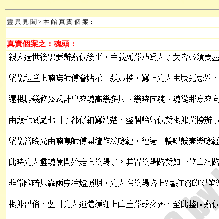
靈 異 見 聞 > 本 館 真 實 個 案：
真實個案之：魂頭：