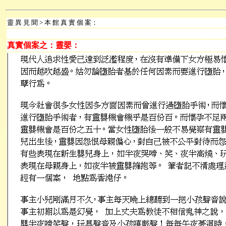
靈 異 見 聞 > 本 館 真 實 個 案：
真實個案之：靈嬰：